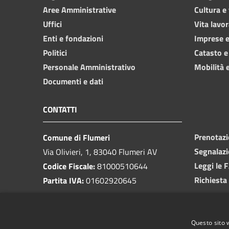
Aree Amministrative
Cultura e
Uffici
Vita lavor
Enti e fondazioni
Imprese 
Politici
Catasto e
Personale Amministrativo
Mobilità e
Documenti e dati
CONTATTI
Prenotaz
Comune di Flumeri
Segnalazi
Via Olivieri, 1, 83040 Flumeri AV
Leggi le 
Codice Fiscale:
81000510644
Richiesta
Partita IVA:
01602920645
PEC:
protocolloflumeri@pec.it
Email:
protocollo@comunediflumeri.it
Questo sito 