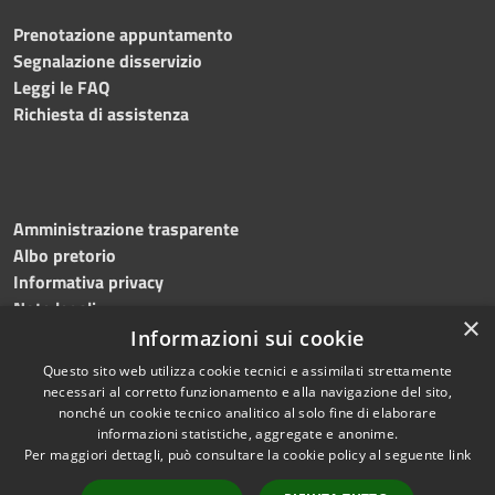
Prenotazione appuntamento
Segnalazione disservizio
Leggi le FAQ
Richiesta di assistenza
Amministrazione trasparente
Albo pretorio
Informativa privacy
Note legali
×
Dichiarazione di accessibilità
Informazioni sui cookie
Questo sito web utilizza cookie tecnici e assimilati strettamente
necessari al corretto funzionamento e alla navigazione del sito,
nonché un cookie tecnico analitico al solo fine di elaborare
informazioni statistiche, aggregate e anonime.
RSS
Copyright © 2026 • Comune di
Per maggiori dettagli, può consultare la cookie policy al seguente
link
Accessibilità
Flumeri • Powered by
Privacy
Municipium
Accesso
•