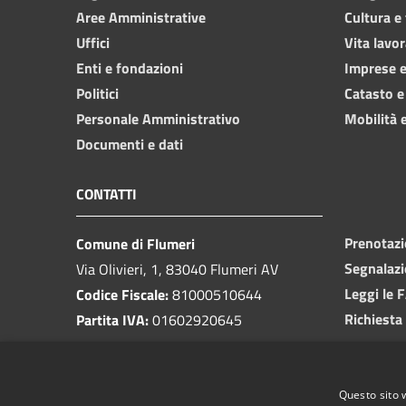
Aree Amministrative
Cultura e
Uffici
Vita lavor
Enti e fondazioni
Imprese 
Politici
Catasto e
Personale Amministrativo
Mobilità e
Documenti e dati
CONTATTI
Prenotaz
Comune di Flumeri
Segnalazi
Via Olivieri, 1, 83040 Flumeri AV
Leggi le 
Codice Fiscale:
81000510644
Richiesta
Partita IVA:
01602920645
PEC:
protocolloflumeri@pec.it
Email:
protocollo@comunediflumeri.it
Questo sito 