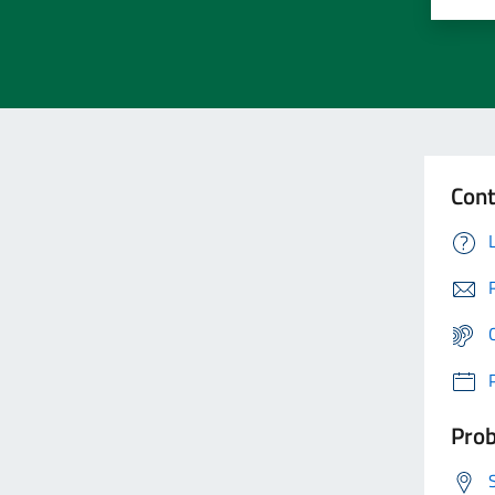
Cont
Prob