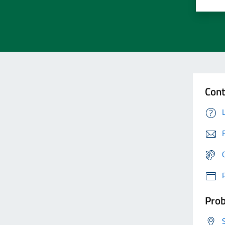
Cont
Prob