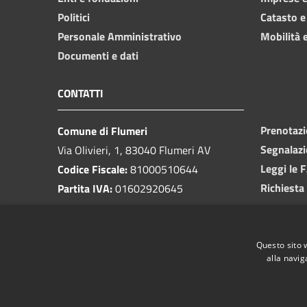
Politici
Catasto e
Personale Amministrativo
Mobilità e
Documenti e dati
CONTATTI
Prenotaz
Comune di Flumeri
Segnalazi
Via Olivieri, 1, 83040 Flumeri AV
Leggi le 
Codice Fiscale:
81000510644
Richiesta
Partita IVA:
01602920645
PEC:
protocolloflumeri@pec.it
Email:
protocollo@comunediflumeri.it
Questo sito 
Centralino Unico:
0825 443013
alla navig