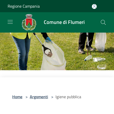
Salta al contenuto principale
Regione Campania
Comune di Flumeri
Home
>
Argomenti
>
Igiene pubblica