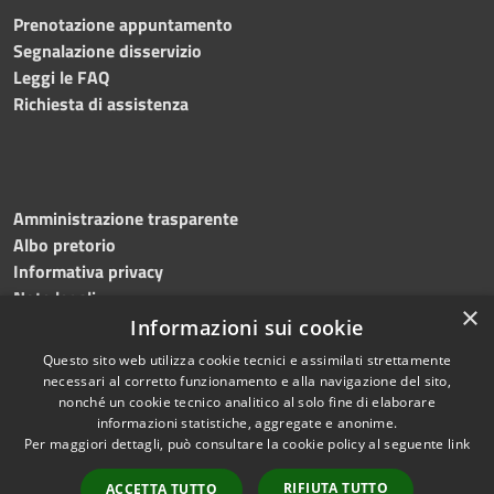
Prenotazione appuntamento
Segnalazione disservizio
Leggi le FAQ
Richiesta di assistenza
Amministrazione trasparente
Albo pretorio
Informativa privacy
Note legali
×
Dichiarazione di accessibilità
Informazioni sui cookie
Questo sito web utilizza cookie tecnici e assimilati strettamente
necessari al corretto funzionamento e alla navigazione del sito,
nonché un cookie tecnico analitico al solo fine di elaborare
informazioni statistiche, aggregate e anonime.
RSS
Copyright © 2026 • Comune di
Per maggiori dettagli, può consultare la cookie policy al seguente
link
Accessibilità
Flumeri • Powered by
Privacy
Municipium
Accesso
•
RIFIUTA TUTTO
ACCETTA TUTTO