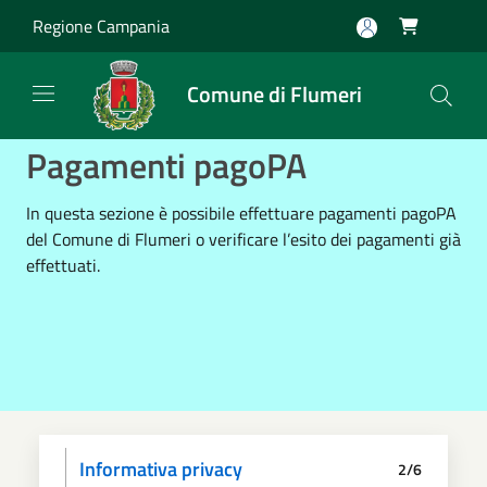
Salta al contenuto principale
Regione Campania

Comune di Flumeri
Pagamenti pagoPA
In questa sezione è possibile effettuare pagamenti pagoPA
del Comune di Flumeri o verificare l’esito dei pagamenti già
effettuati.
Informativa privacy
2/6
Scegli il pagamento
Dati anagrafici
Paga
Riepilogo