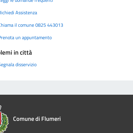
Richiedi Assistenza
Chiama il comune 0825 443013
Prenota un appuntamento
lemi in città
Segnala disservizio
Comune di Flumeri