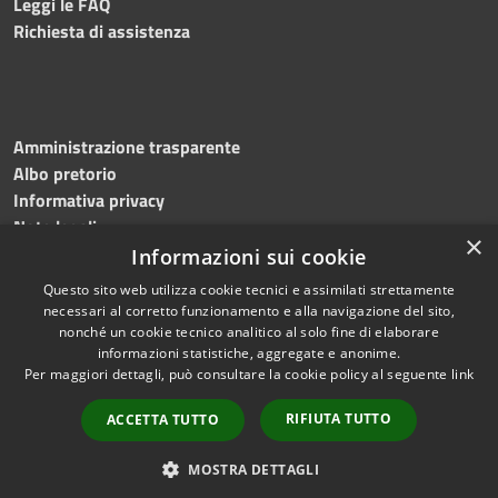
Leggi le FAQ
Richiesta di assistenza
Amministrazione trasparente
Albo pretorio
Informativa privacy
Note legali
×
Dichiarazione di accessibilità
Informazioni sui cookie
Questo sito web utilizza cookie tecnici e assimilati strettamente
necessari al corretto funzionamento e alla navigazione del sito,
nonché un cookie tecnico analitico al solo fine di elaborare
informazioni statistiche, aggregate e anonime.
RSS
Copyright © 2026 • Comune di
Per maggiori dettagli, può consultare la cookie policy al seguente
link
Accessibilità
Flumeri • Powered by
Privacy
Municipium
Accesso
•
RIFIUTA TUTTO
ACCETTA TUTTO
Cookie
redazione
Mappa del sito
MOSTRA DETTAGLI