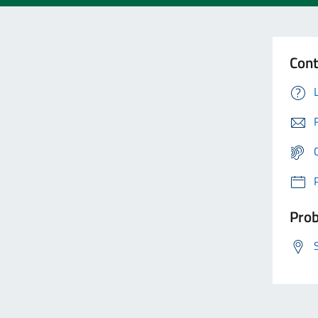
Cont
Prob