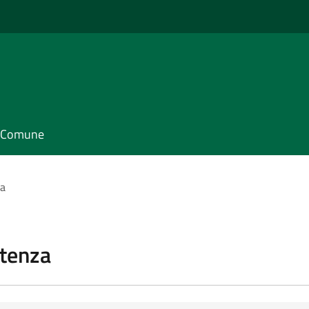
il Comune
za
stenza