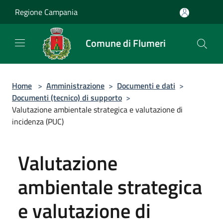
Salta al contenuto principale
Regione Campania
Comune di Flumeri
Home
>
Amministrazione
>
Documenti e dati
>
Documenti (tecnico) di supporto
>
Valutazione ambientale strategica e valutazione di
incidenza (PUC)
Valutazione
ambientale strategica
e valutazione di