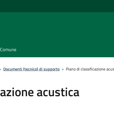
il Comune
>
Documenti (tecnico) di supporto
>
Piano di classificazione acu
cazione acustica