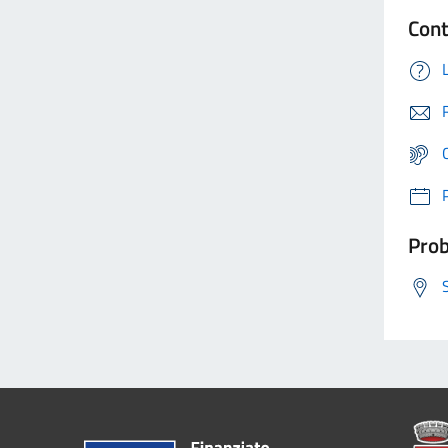
Cont
Prob