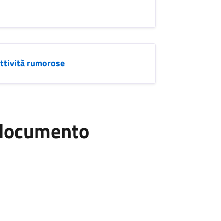
attività rumorose
l documento