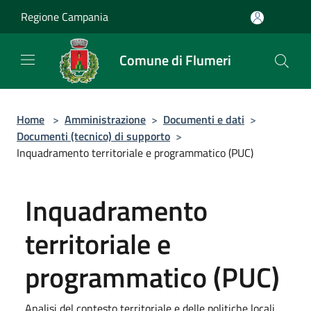
Salta al contenuto principale
Regione Campania
Comune di Flumeri
Home
>
Amministrazione
>
Documenti e dati
>
Documenti (tecnico) di supporto
>
Inquadramento territoriale e programmatico (PUC)
Inquadramento
territoriale e
programmatico (PUC)
Analisi del contesto territoriale e delle politiche locali,